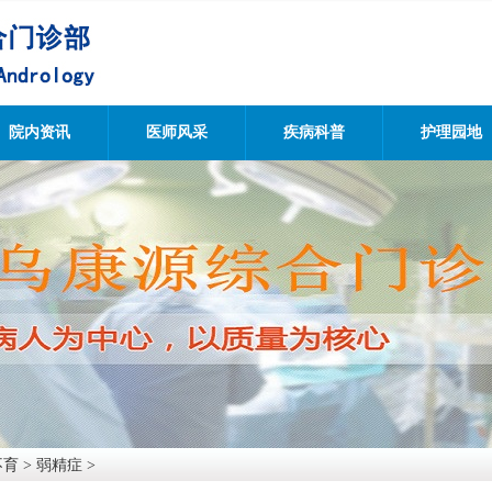
院内资讯
医师风采
疾病科普
护理园地
不育
>
弱精症
>