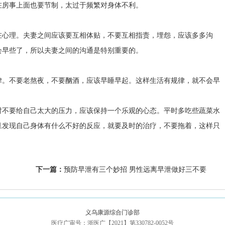
房事上面也要节制，太过于频繁对身体不利。
心理。夫妻之间应该要互相体贴，不要互相指责，埋怨，应该多多沟
会早些了，所以夫妻之间的沟通是特别重要的。
。不要老熬夜，不要酗酒，应该早睡早起。这样生活有规律，就不会早
不要给自己太大的压力，应该保持一个乐观的心态。平时多吃些蔬菜水
旦发现自己身体有什么不好的反应，就要及时的治疗，不要拖着，这样只
下一篇：
预防早泄有三个妙招 男性远离早泄做好三不要
义乌康源综合门诊部
医疗广审号：浙医广【2021】第330782-0052号