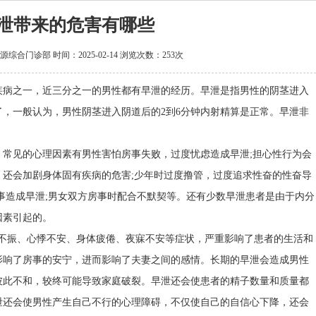
泄带来的危害有哪些
源综合门诊部
时间：2025-02-14 浏览次数：
253次
病之一，近三分之一的男性都有早泄的经历。早泄是指男性的阴茎进入
，一般认为，男性阴茎进入阴道后的2到6分钟内射精算是正常。早泄非
见的心理因素有男性害怕房事失败，过度忧虑造成早泄;担心性行为会
，还会加剧身体固有疾病的危害;少年时过度撸管，过度追求性奋的性奋导
事造成早泄;男女双方房事时配合不默契等。还有少数早泄患者是由于内分
因素引起的。
振、心悸不安、身体疲倦、夜寐不安等症状，严重影响了患者的生活和
影响了房事的安宁，进而影响了夫妻之间的感情。长期的早泄会造成男性
彼此不和，较终可能导致家庭破裂。早泄还会使患者的精子数量和质量都
泄还会使男性产生自己不行的心理障碍，不仅使自己的自信心下降，还会