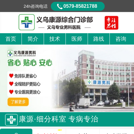
0579-85821788
24h咨询电话
首页
简介
技术
医师
路线
咨询
康源·细分科室 专病专治