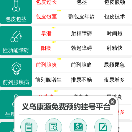
包皮过长
包茎
包皮嵌顿
包皮包茎
割包皮年龄
包皮技术
包皮包茎
早泄
射精障碍
时间短
阳痿
勃起障碍
射精快
性功能障碍
前列腺炎
前列腺痛
尿频尿急
前列腺增生
排尿不畅
夜尿增多
前列腺疾病
龟头炎
睾丸炎
尿道炎
尿相关
泌尿感染
了解更多
生殖感染
死精
少精
弱精